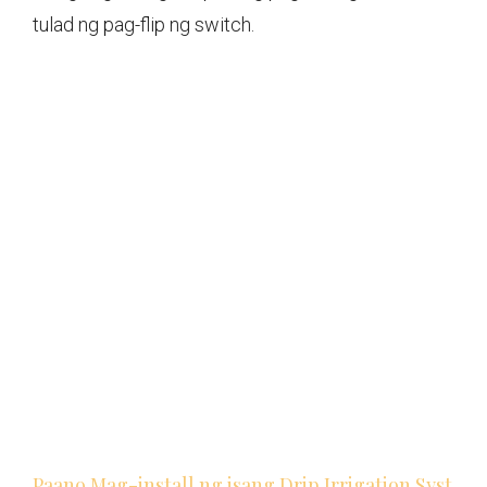
tulad ng pag-flip ng switch.
Paano Mag-install ng isang Drip Irrigation Syst