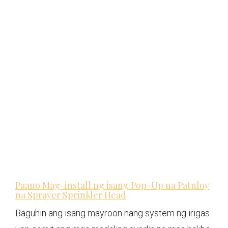
Paano Mag-install ng isang Pop-Up na Patuloy
na Sprayer Sprinkler Head
Baguhin ang isang mayroon nang system ng irigas