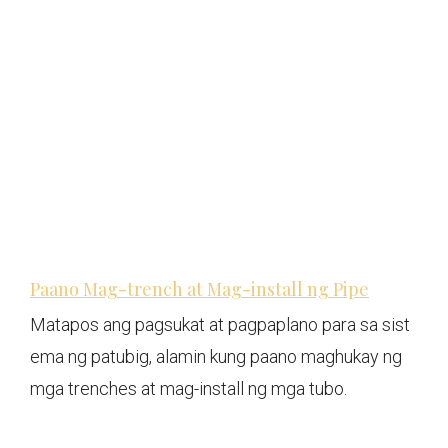
Paano Mag-trench at Mag-install ng Pipe
Matapos ang pagsukat at pagpaplano para sa sist
ema ng patubig, alamin kung paano maghukay ng
mga trenches at mag-install ng mga tubo.