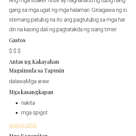
Ang mga soaker hose ay naghahatid ng tubig hang
gang sa mga ugat ng mga halaman. Ginagawa ng si
stemang patubig na ito ang pagtutubig sa mga har
din na kasing dali ng pagtatakda ng isang timer.
Gastos
$
$
$
Antas ng Kakayahan
Magsimula sa Tapusin
dalawa
Mga araw
Mga kasangkapan
nakita
mga spigot
Ipakita lahat