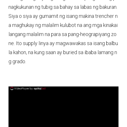
nagkukunan ng tubig sa bahay sa labas ng bakuran.
Siya o siya ay gumamit ng isang makina trencher n
a maghukay ng malalim kulubot na ang mga kinakai
langang malalim na para sa pang-heograpiyang zo
ne. Ito supply linya ay magwawakas sa isang balbu
la kahon, na kung saan ay buried sa ibaba lamang n
g grado.
ad