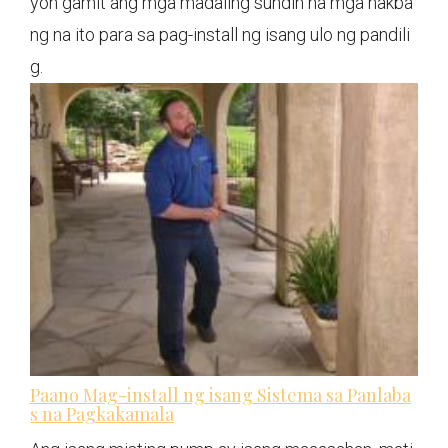
yon gamit ang mga madaling sundin na mga hakba
ng na ito para sa pag-install ng isang ulo ng pandili
g.
Paano Mag-install ng isang Sistema sa Panlaba
s na Pagkakamala