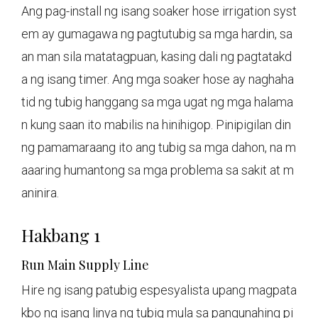
Ang pag-install ng isang soaker hose irrigation syst
em ay gumagawa ng pagtutubig sa mga hardin, sa
an man sila matatagpuan, kasing dali ng pagtatakd
a ng isang timer. Ang mga soaker hose ay naghaha
tid ng tubig hanggang sa mga ugat ng mga halama
n kung saan ito mabilis na hinihigop. Pinipigilan din
ng pamamaraang ito ang tubig sa mga dahon, na m
aaaring humantong sa mga problema sa sakit at m
aninira.
Hakbang 1
Run Main Supply Line
Hire ng isang patubig espesyalista upang magpata
kbo ng isang linya ng tubig mula sa pangunahing pi