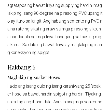
agtatapos ng bawat linya ng supply ng hardin, mag
lakip ng isang 90-degree na piraso ng PVC upang it
o ay ituro sa langit. Ang haba ng semento ng PVC n
a na-rate ng sikat ng araw sa mga piraso ng siko, n
a nagdadala ng mga linya hanggang sa taas ng mg
a kama. Sa dulo ng bawat linya ay maglakip ng isan
g koneksyon ng spigot.
Hakbang 6
Maglakip ng Soaker Hoses
Ilakip ang isang dulo ng isang karaniwang 25 'soak
er hose sa bawat hardin spigot ng hardin. Tiyaking
naka-tap ang ibang dulo. Ayusin ang mga soaker ho
se sa paligid ng base ng mga halaman sa mga kam